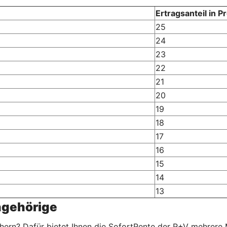
Ertragsanteil in P
25
24
23
22
21
20
19
18
17
16
15
14
13
ngehörige
ichern? Dafür bietet Ihnen die SofortRente der R+V mehrere 