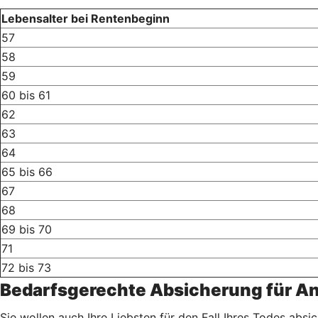
Lebensalter bei Rentenbeginn
57
58
59
60 bis 61
62
63
64
65 bis 66
67
68
69 bis 70
71
72 bis 73
Bedarfsgerechte Absicherung für A
Sie wollen auch Ihre Liebsten für den Fall Ihres Todes abs