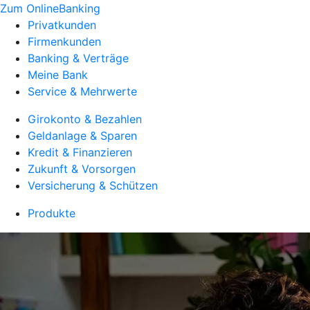
Zum OnlineBanking
Privatkunden
Firmenkunden
Banking & Verträge
Meine Bank
Service & Mehrwerte
Girokonto & Bezahlen
Geldanlage & Sparen
Kredit & Finanzieren
Zukunft & Vorsorgen
Versicherung & Schützen
Produkte