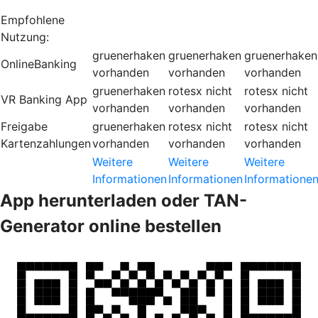
Empfohlene
Nutzung:
gruenerhaken
gruenerhaken
gruenerhaken
OnlineBanking
vorhanden
vorhanden
vorhanden
gruenerhaken
rotesx
nicht
rotesx
nicht
VR Banking App
vorhanden
vorhanden
vorhanden
Freigabe
gruenerhaken
rotesx
nicht
rotesx
nicht
Kartenzahlungen
vorhanden
vorhanden
vorhanden
Weitere
Weitere
Weitere
Informationen
Informationen
Informatione
App herunterladen oder TAN-
Generator online bestellen