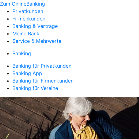
Zum OnlineBanking
Privatkunden
Firmenkunden
Banking & Verträge
Meine Bank
Service & Mehrwerte
Banking
Banking für Privatkunden
Banking App
Banking für Firmenkunden
Banking für Vereine