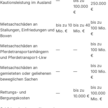
—
bis zu
Kautionsleistung im Ausland
250.000
100.000
€
€
bis zu
Mietsachschäden an
bis zu 10
bis zu 40
100 Mio.
Stallungen, Einfriedungen und
Mio. €
Mio. €
€
Boxen
bis zu
Mietsachschäden an
—
—
100 Mio.
Pferdetransportanhängern
€
und Pferdetransport-Lkw
bis zu
Mietsachschäden an
—
—
100 Mio.
gemieteten oder geliehenen
€
beweglichen Sachen
bis zu
bis zu
Rettungs- und
—
100.000
10.000 €
Bergungskosten
Mio. €